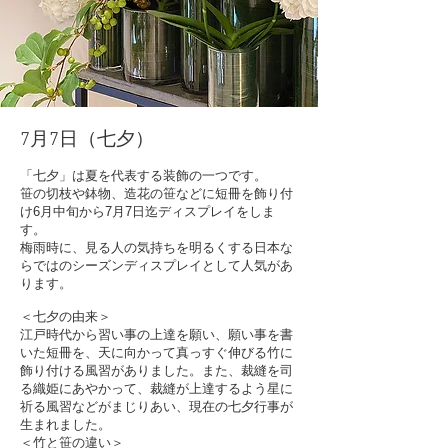
7月7日（七夕）
​「七夕」は夏を代表する装飾の一つです。
笹の切枝や鉢物、造花の笹などに短冊を飾り付
け6月中旬から7月7日迄ディスプレイをしま
す。
梅雨時に、見る人の気持ちを明るくする日本な
らではのシーズンディスプレイとして人気があ
ります。
＜七夕の由来＞
江戸時代から習い事の上達を願い、願い事を書
いた短冊を、天に向かって真っすぐ伸びる竹に
飾り付ける風習がありました。また、裁縫を司
る織姫にあやかって、裁縫が上達するよう星に
祈る風習などがまじりあい、現在の七夕行事が
生まれました。
＜竹と笹の違い＞