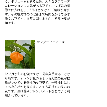
く、ボリュームもあるため、大きなフラワーデ
コレーションに人気がある花です。つぼみの状
態で仕入れをし、5日ほどかけて1-2輪咲かせま
す。その後先端のつぼみまで時間をかけて必ず
咲くお花です。周年出回りますが、初夏〜夏が
旬です。
サンダーソニア：★
6〜8月が旬のお花ですが、周年入手することが
可能です。オレンジ色のちょうちん型の花が数
輪がついている個性的な花姿で、一輪挿しにし
ても存在感があります。とても花持ちの良いお
花です。生け花やアレンジメントなどでよく利
用されています。