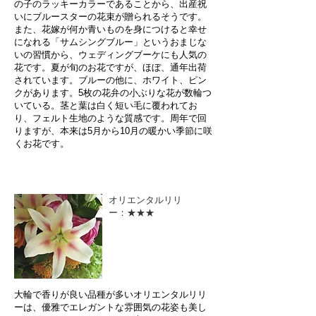
の子のラッキーカラーであることから、出産祝
いにブルースターの花束が贈られるそうです。
また、花嫁が何か青いものを身につけると幸せ
になれる「サムシングブルー」というおまじな
いの習慣から、ウェディングブーケにも人気の
花です。夏が旬のお花ですが、ほぼ、通年出荷
されています。ブルーの他に、ホワイト、ピン
クがあります。5枚の花弁の小ぶりな花が数輪つ
いている。茎と葉は白く短い毛に覆われてお
り、フェルト生地のような質感です。周年で回
りますが、本来は5月から10月の暖かい季節に咲
くお花です。
オリエンタルリリ
ー：★★★
大輪で香りが良い品種が多いオリエンタルリリ
ーは、優雅でエレガントな雰囲気の花姿も美し