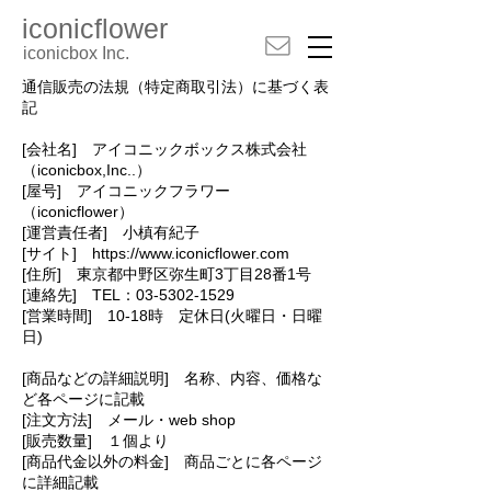
iconicflower
iconicbox Inc.
通信販売の法規（特定商取引法）に基づく表
記
[会社名] アイコニックボックス株式会社
（iconicbox,Inc..）
[屋号] アイコニックフラワー
（iconicflower）
[運営責任者] 小槙有紀子
[サイト]
https://www.iconicflower.com
[住所] 東京都中野区弥生町3丁目28番1号
[連絡先] TEL：03-5302-1529
[営業時間] 10-18時 定休日(火曜日・日曜
日)
[商品などの詳細説明] 名称、内容、価格な
ど各ページに記載
[注文方法] メール・web shop
[販売数量] １個より
[商品代金以外の料金] 商品ごとに各ページ
に詳細記載