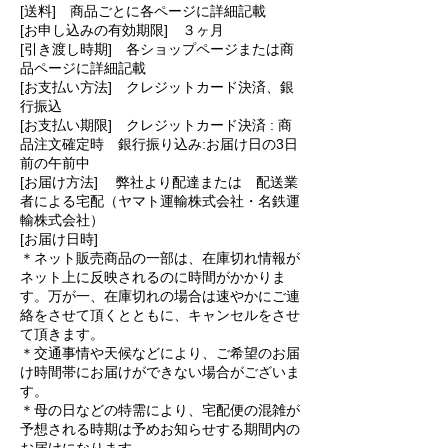
[送料] 商品ごとに各ページに詳細記載
[お申し込みの有効期限] ３ヶ月
[引き渡し時期] 各ショップページまたは商
品ページに詳細記載
[お支払い方法] クレジットカード決済、銀
行振込
[お支払い期限] クレジットカード決済 : 商
品注文確定時 銀行振り込み:お届け日の3日
前の午前中
[お届け方法] 弊社より配達または 配送業
者による宅配（ヤマト運輸株式会社・名鉄運
輸株式会社）
[お届け日時]
＊ネット販売商品の一部は、在庫切れ情報が
ネット上に反映されるのに時間がかかりま
す。万が一、在庫切れの場合は速やかにご連
絡をさせて頂くとともに、キャンセルをさせ
て頂きます。
＊交通事情や天候などにより、ご希望のお届
け時間帯にお届けができない場合がございま
す。
＊母の日などの特需により、宅配便の混雑が
予想される時期は予めお知らせする期間内の