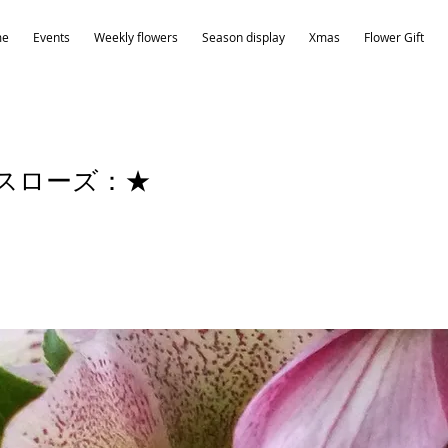
me
Events
Weekly flowers
Season display
Xmas
Flower Gift
スローズ：★